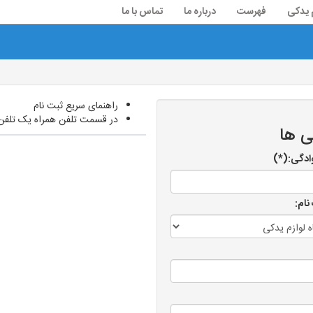
م یدکی
فهرست
درباره ما
تماس با ما
راهنمای سریع ثبت نام
در قسمت تلفن همراه یک تلفن م
ی ها
وادگی:(*)
نام: