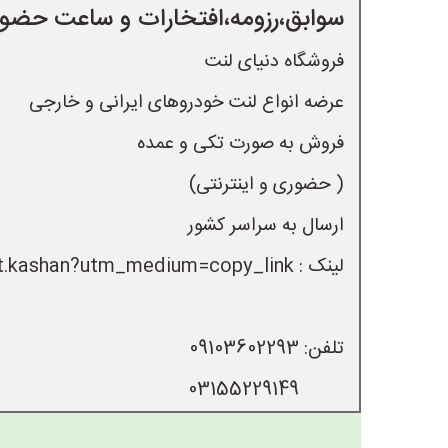
سوابق،رزومه،افتخارات و ساعت حضور 
         03155229149