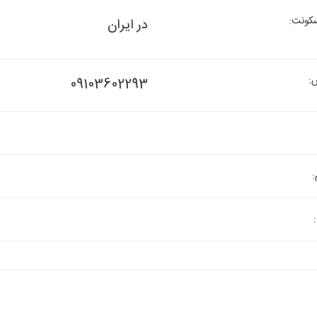
کونت:
در ایران
:
09103602293
: