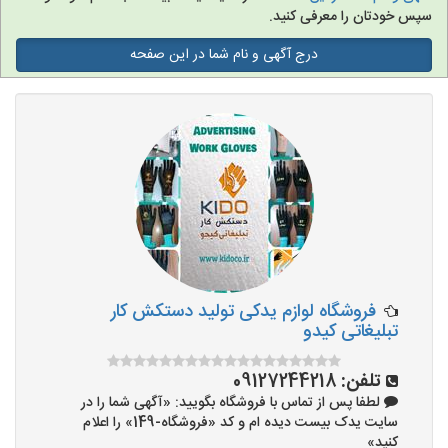
سپس خودتان را معرفی کنید.
درج آگهی و نام شما در این صفحه
فروشگاه لوازم یدکی تولید دستکش کار
تبلیغاتی کیدو
تلفن:
09127244218
لطفا پس از تماس با فروشگاه بگویید: «آگهی شما را در
سایت یدک بیست دیده ام و کد «فروشگاه-149» را اعلام
کنید»