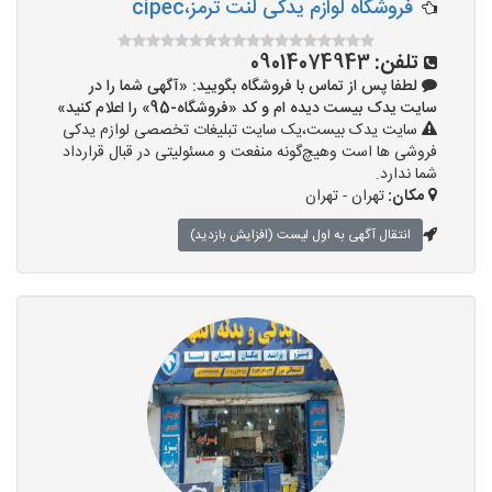
فروشگاه لوازم یدکی لنت ترمز،cipec
تلفن:
09014074943
لطفا پس از تماس با فروشگاه بگویید: «آگهی شما را در
سایت یدک بیست دیده ام و کد «فروشگاه-95» را اعلام کنید»
سایت یدک بیست،یک سایت تبلیغات تخصصی لوازم یدکی
فروشی ها است وهیچ‌گونه منفعت و مسئولیتی در قبال قرارداد
شما ندارد.
مکان:
تهران - تهران
انتقال آگهی به اول لیست (افزایش بازدید)