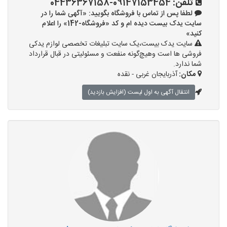
تلفن:
09147153454-04436367158
لطفا پس از تماس با فروشگاه بگویید: «آگهی شما را در
سایت یدک بیست دیده ام و کد «فروشگاه-142» را اعلام
کنید»
سایت یدک بیست،یک سایت تبلیغات تخصصی لوازم یدکی
فروشی ها است وهیچ‌گونه منفعت و مسئولیتی در قبال قرارداد
شما ندارد.
مکان:
آذربایجان غربی - نقده
انتقال آگهی به اول لیست (افزایش بازدید)