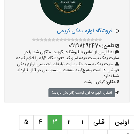
فروشگاه لوازم یدکی کریمی
تلفن:
09198292470
لطفا پس از تماس با فروشگاه بگویید: «آگهی شما را در
سایت یدک بیست دیده ام و کد «فروشگاه-82» را اعلام کنید»
سایت یدک بیست،یک سایت تبلیغات تخصصی لوازم یدکی
فروشی ها است وهیچ‌گونه منفعت و مسئولیتی در قبال قرارداد
شما ندارد.
مکان:
گیلان - رشت
انتقال آگهی به اول لیست (افزایش بازدید)
اولین
قبلی
1
2
3
4
5