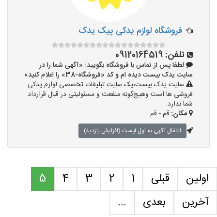
فروشگاه لوازم یدکی پيک يدک
تلفن:
09120164519
لطفا پس از تماس با فروشگاه بگویید: «آگهی شما را در
سایت یدک بیست دیده ام و کد «فروشگاه-38» را اعلام کنید»
سایت یدک بیست،یک سایت تبلیغات تخصصی لوازم یدکی
فروشی ها است وهیچ‌گونه منفعت و مسئولیتی در قبال قرارداد
شما ندارد.
مکان:
قم - قم
انتقال آگهی به اول لیست (افزایش بازدید)
اولین
قبلی
1
2
3
4
5
آخرین
بعدی
...