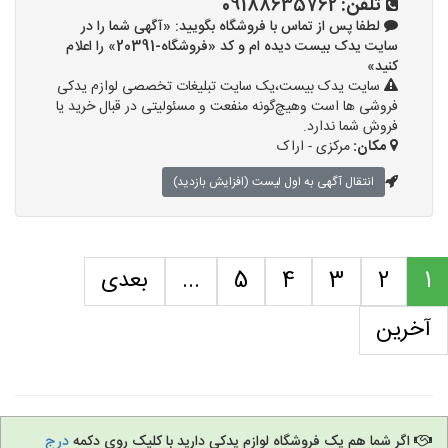
تلفن:
09188635762
لطفا پس از تماس با فروشگاه بگویید: «آگهی شما را در
سایت یدک بیست دیده ام و کد «فروشگاه-20391» را اعلام
کنید»
سایت یدک بیست،یک سایت تبلیغات تخصصی لوازم یدکی
فروشی ها است وهیچ‌گونه منفعت و مسئولیتی در قبال خرید یا
فروش شما ندارد.
مکان:
مرکزی - اراک
انتقال آگهی به اول لیست (افزایش بازدید)
1
2
3
4
5
...
بعدی
آخرین
اگر شما هم یک فروشگاه لوازم یدکی دارید با کلیک روی دکمه
درج