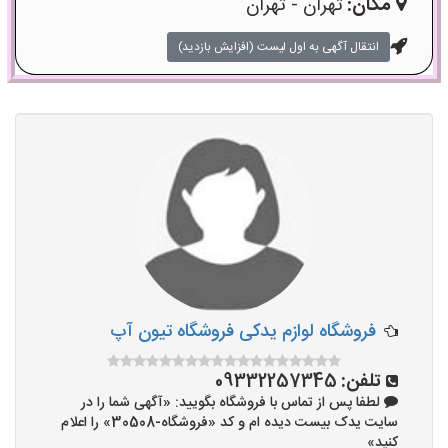
مکان:
تهران - تهران
انتقال آگهی به اول لیست (افزایش بازدید)
فروشگاه لوازم یدکی فروشگاه تیون آپ
تلفن:
09332257345
لطفا پس از تماس با فروشگاه بگویید: «آگهی شما را در
سایت یدک بیست دیده ام و کد «فروشگاه-30508» را اعلام
کنید»