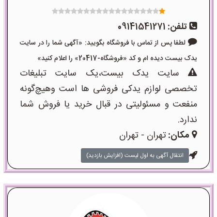
تلفن:
09141541271
لطفا پس از تماس با فروشگاه بگویید: «آگهی شما را در سایت
یدک بیست دیده ام و کد «فروشگاه-20417» را اعلام کنید»
سایت یدک بیست،یک سایت تبلیغات
تخصصی لوازم یدکی فروشی ها است وهیچ‌گونه
منفعت و مسئولیتی در قبال خرید یا فروش شما
ندارد.
مکان:
تهران - تهران
انتقال آگهی به اول لیست (افزایش بازدید)