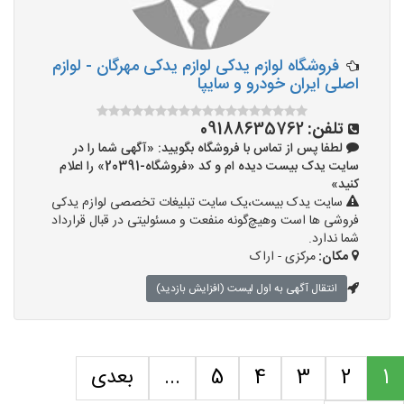
فروشگاه لوازم یدکی لوازم یدکی مهرگان - لوازم
اصلی ایران خودرو و سایپا
تلفن:
09188635762
لطفا پس از تماس با فروشگاه بگویید: «آگهی شما را در
سایت یدک بیست دیده ام و کد «فروشگاه-20391» را اعلام
کنید»
سایت یدک بیست،یک سایت تبلیغات تخصصی لوازم یدکی
فروشی ها است وهیچ‌گونه منفعت و مسئولیتی در قبال قرارداد
شما ندارد.
مکان:
مرکزی - اراک
انتقال آگهی به اول لیست (افزایش بازدید)
1
2
3
4
5
...
بعدی