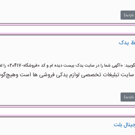
بازدید)
عظ یدک
 «آگهی شما را در سایت یدک بیست دیده ام و کد «فروشگاه-20417» را اعلام کنید»
 تبلیغات تخصصی لوازم یدکی فروشی ها است وهیچ‌گونه منف
بازدید)
جینال بلت