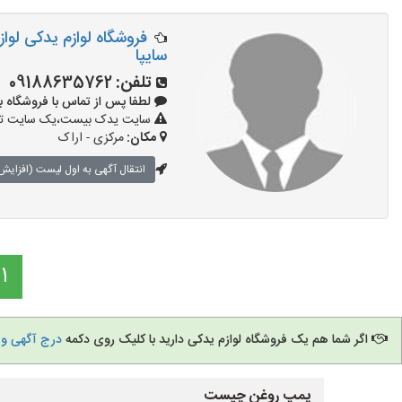
فروشگاه لوازم یدکی لواز
سایپا
تلفن:
09188635762
لطفا پس از تماس با فروشگاه بگویید:
سایت یدک بیست،یک سایت تبلیغ
مکان:
مرکزی - اراک
انتقال آگهی به اول لیست (افزایش 
1
اگر شما هم یک فروشگاه لوازم یدکی دارید با کلیک روی دکمه
درج آگهی و 
پمپ روغن چیست