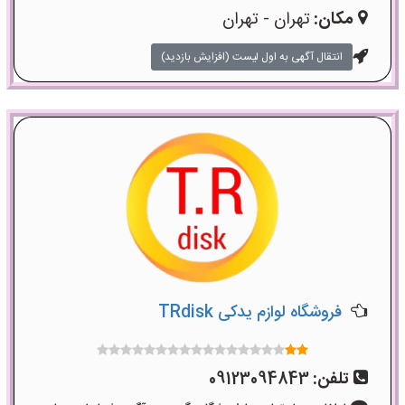
مکان:
تهران - تهران
انتقال آگهی به اول لیست (افزایش بازدید)
فروشگاه لوازم یدکی TRdisk
تلفن:
09123094843