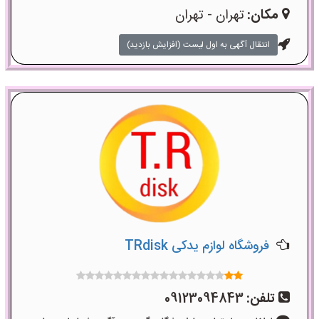
مکان:
تهران - تهران
انتقال آگهی به اول لیست (افزایش بازدید)
فروشگاه لوازم یدکی TRdisk
تلفن:
09123094843