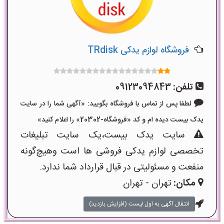
فروشگاه لوازم یدکی TRdisk
تلفن:
09123094843
لطفا پس از تماس با فروشگاه بگویید: «آگهی شما را در سایت
یدک بیست دیده ام و کد «فروشگاه-20302» را اعلام کنید»
سایت یدک بیست،یک سایت تبلیغات
تخصصی لوازم یدکی فروشی ها است وهیچ‌گونه
منفعت و مسئولیتی در قبال قرارداد شما ندارد.
مکان:
تهران - تهران
انتقال آگهی به اول لیست (افزایش بازدید)