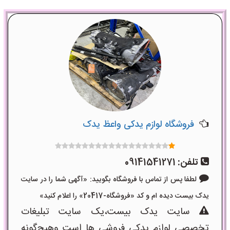
فروشگاه لوازم یدکی واعظ یدک
تلفن:
09141541271
لطفا پس از تماس با فروشگاه بگویید: «آگهی شما را در سایت
یدک بیست دیده ام و کد «فروشگاه-20417» را اعلام کنید»
سایت یدک بیست،یک سایت تبلیغات
تخصصی لوازم یدکی فروشی ها است وهیچ‌گونه