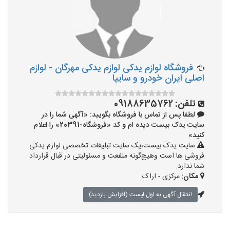
فروشگاه لوازم یدکی لوازم یدکی مهرگان - لوازم
اصلی ایران خودرو و سایپا
تلفن:
09188635762
لطفا پس از تماس با فروشگاه بگویید: «آگهی شما را در
سایت یدک بیست دیده ام و کد «فروشگاه-20391» را اعلام
کنید»
سایت یدک بیست،یک سایت تبلیغات تخصصی لوازم یدکی
فروشی ها است وهیچ‌گونه منفعت و مسئولیتی در قبال قرارداد
شما ندارد.
مکان:
مرکزی - اراک
انتقال آگهی به اول لیست (افزایش بازدید)