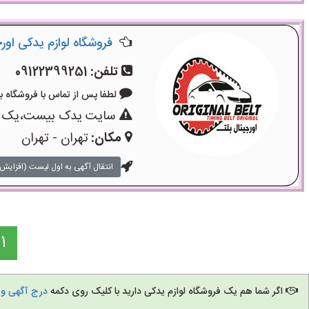
فروشگاه لوازم یدکی اور
تلفن:
09122399251
لطفا پس از تماس با فروشگاه بگویید
سایت یدک بیست،یک سایت
مکان:
تهران - تهران
انتقال آگهی به اول لیست (افزایش 
1
اگر شما هم یک فروشگاه لوازم یدکی دارید با کلیک روی دکمه
درج آگهی و 